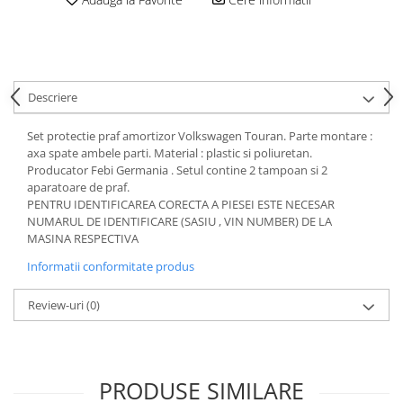
Motor
Becuri
Transmisie
Becuri 12V
Chevrolet
Bujii motor
Filtre
Descriere
Capacele prezoane
Electrice
Curele accesorii
Motor
Set protectie praf amortizor Volkswagen Touran. Parte montare :
axa spate ambele parti. Material : plastic si poliuretan.
Electrolit si accesorii
Suspensie
Producator Febi Germania . Setul contine 2 tampoan si 2
Chrysler
Lichid antigel
aparatoare de praf.
PENTRU IDENTIFICAREA CORECTA A PIESEI ESTE NECESAR
Directie
E-oil
NUMARUL DE IDENTIFICARE (SASIU , VIN NUMBER) DE LA
Electrice
HEPU
MASINA RESPECTIVA
Motor
Hexol
Informatii conformitate produs
Citroen
MTR
Review-uri
(0)
OE VW
Racire
Starline
Motor
Lichid frana
Filtre
Directie
ATE
PRODUSE SIMILARE
Electrice