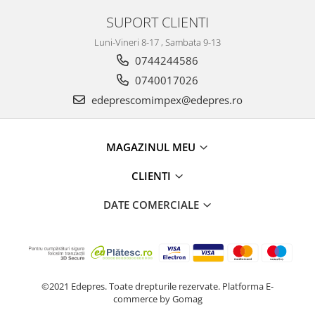
Racire
Solutii de curatat
SUPORT CLIENTI
Franare
Bardiauto
Luni-Vineri 8-17 , Sambata 9-13
Filtre
Breckner
0744244586
Directie
Cartechnic
Electrice
0740017026
Clear Vision
Motor
edeprescomimpex@edepres.ro
Hepu
Suspensie
K2
Transmisie
MAGAZINUL MEU
Kross
Ford
Liqui Moly
Suspensie
CLIENTI
Nuovo Derm
Racire
DATE COMERCIALE
Trw
Franare
Wynns
Motor
Solutii de intretinere
Filtre
Spray
Ambreiaj
Caroserie
Supape
©2021 Edepres. Toate drepturile rezervate.
Platforma E-
commerce by Gomag
Directie
Unsoare