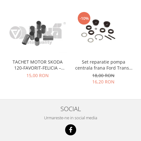
Prelix
Franare
TRW
Suspensie
Piese alternator-electromotor
-10%
Dacia
Arc Carbune
Duster
Bendix
Logan
Bobine cuplare
Sandero
Carbune alternatoare-
electromotoare
Daewoo
TACHET MOTOR SKODA
Set reparatie pompa
Coroana reductor
120-FAVORIT-FELICIA –
centrala frana Ford Transit
Racire
047109311
1977-1986 , Talbot Simca,
Rulmenti
15,00 RON
18,00 RON
Electrice
Solara, Tagora-Peugeot 205
16,20 RON
Releuri
Filtre
Saibe
Directie
Electrice
SIGURANTE SEEGER
SOCIAL
Motor
Silicoane etansare
Suspensie
Urmareste-ne in social media
Solutie lipit radiator
Transmisie
Wynns
Fiat
Solutii AdBlue