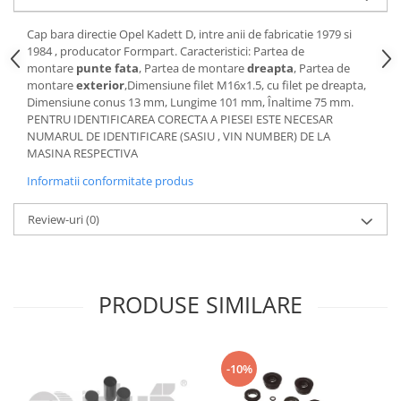
Motor
Becuri
Cap bara directie Opel Kadett D, intre anii de fabricatie 1979 si
Transmisie
Becuri 12V
1984 , producator Formpart. Caracteristici: Partea de
Chevrolet
montare
punte fata
, Partea de montare
dreapta
, Partea de
Bujii motor
montare
exterior
,Dimensiune filet M16x1.5, cu filet pe dreapta,
Filtre
Capacele prezoane
Dimensiune conus 13 mm, Lungime 101 mm, Înaltime 75 mm.
Electrice
PENTRU IDENTIFICAREA CORECTA A PIESEI ESTE NECESAR
Curele accesorii
Motor
NUMARUL DE IDENTIFICARE (SASIU , VIN NUMBER) DE LA
MASINA RESPECTIVA
Electrolit si accesorii
Suspensie
Informatii conformitate produs
Chrysler
Lichid antigel
Directie
E-oil
Review-uri
(0)
Electrice
HEPU
Motor
Hexol
Citroen
MTR
PRODUSE SIMILARE
OE VW
Racire
Starline
Motor
Lichid frana
Filtre
-10%
Directie
ATE
Electrice