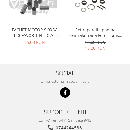
Prelix
Franare
TRW
Suspensie
Piese alternator-electromotor
Dacia
Arc Carbune
TACHET MOTOR SKODA
Set reparatie pompa
Duster
Bendix
120-FAVORIT-FELICIA –
centrala frana Ford Transit
Logan
Bobine cuplare
047109311
1977-1986 , Talbot Simca,
15,00 RON
18,00 RON
Solara, Tagora-Peugeot 205
Sandero
Carbune alternatoare-
16,20 RON
electromotoare
Daewoo
Coroana reductor
Racire
Rulmenti
Electrice
SOCIAL
Releuri
Filtre
Urmareste-ne in social media
Saibe
Directie
Electrice
SIGURANTE SEEGER
Motor
Silicoane etansare
Suspensie
SUPORT CLIENTI
Solutie lipit radiator
Transmisie
Luni-Vineri 8-17 , Sambata 9-13
Wynns
Fiat
0744244586
Solutii AdBlue