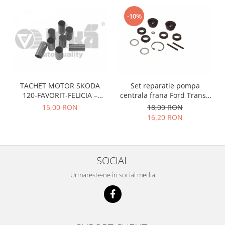
Prelix
Franare
TRW
-10%
Suspensie
Piese alternator-electromotor
Dacia
Arc Carbune
Duster
Bendix
Logan
Bobine cuplare
Sandero
Carbune alternatoare-
TACHET MOTOR SKODA
Set reparatie pompa
electromotoare
Daewoo
120-FAVORIT-FELICIA –
centrala frana Ford Transit
047109311
1977-1986 , Talbot Simca,
Coroana reductor
15,00 RON
18,00 RON
Racire
Solara, Tagora-Peugeot 205
16,20 RON
Rulmenti
Electrice
Releuri
Filtre
Saibe
Directie
SOCIAL
Electrice
SIGURANTE SEEGER
Motor
Urmareste-ne in social media
Silicoane etansare
Suspensie
Solutie lipit radiator
Transmisie
Wynns
Fiat
Solutii AdBlue