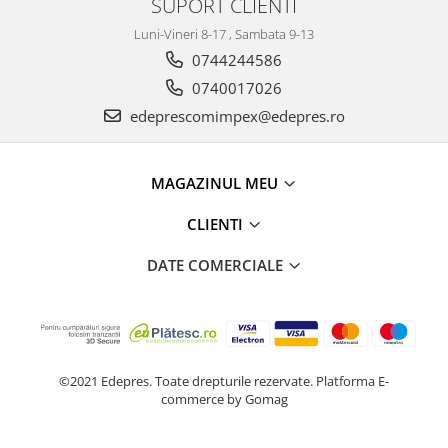
SUPORT CLIENTI
Racire
Solutii de curatat
Luni-Vineri 8-17 , Sambata 9-13
Franare
Bardiauto
0744244586
Filtre
Breckner
Directie
0740017026
Cartechnic
Electrice
edeprescomimpex@edepres.ro
Clear Vision
Motor
Hepu
Suspensie
MAGAZINUL MEU
K2
Transmisie
Kross
Ford
CLIENTI
Liqui Moly
Suspensie
DATE COMERCIALE
Nuovo Derm
Racire
Trw
Franare
Wynns
Motor
Solutii de intretinere
Filtre
Spray
Ambreiaj
©2021 Edepres. Toate drepturile rezervate.
Platforma E-
commerce by Gomag
Caroserie
Supape
Directie
Unsoare