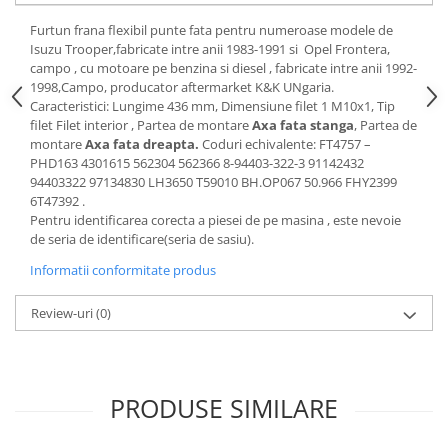
Motor
Becuri
Furtun frana flexibil punte fata pentru numeroase modele de
Transmisie
Isuzu Trooper,fabricate intre anii 1983-1991 si Opel Frontera,
Becuri 12V
Chevrolet
campo , cu motoare pe benzina si diesel , fabricate intre anii 1992-
Bujii motor
1998,Campo, producator aftermarket K&K UNgaria.
Filtre
Caracteristici: Lungime 436 mm, Dimensiune filet 1 M10x1, Tip
Capacele prezoane
Electrice
filet Filet interior , Partea de montare
Axa fata stanga
, Partea de
Curele accesorii
montare
Axa fata dreapta.
Coduri echivalente: FT4757 –
Motor
PHD163 4301615 562304 562366 8-94403-322-3 91142432
Electrolit si accesorii
Suspensie
94403322 97134830 LH3650 T59010 BH.OP067 50.966 FHY2399
6T47392 .
Chrysler
Lichid antigel
Pentru identificarea corecta a piesei de pe masina , este nevoie
Directie
E-oil
de seria de identificare(seria de sasiu).
Electrice
HEPU
Informatii conformitate produs
Motor
Hexol
Citroen
Review-uri
(0)
MTR
OE VW
Racire
Starline
Motor
Lichid frana
Filtre
PRODUSE SIMILARE
Directie
ATE
Electrice