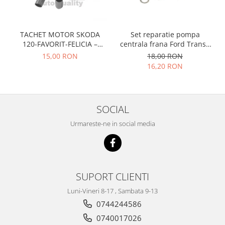
Prelix
Franare
TRW
Suspensie
Piese alternator-electromotor
TACHET MOTOR SKODA
Set reparatie pompa
Dacia
Arc Carbune
120-FAVORIT-FELICIA –
centrala frana Ford Transit
047109311
1977-1986 , Talbot Simca,
Duster
15,00 RON
18,00 RON
Bendix
Solara, Tagora-Peugeot 205
16,20 RON
Logan
Bobine cuplare
Sandero
Carbune alternatoare-
electromotoare
Daewoo
Coroana reductor
SOCIAL
Racire
Rulmenti
Electrice
Urmareste-ne in social media
Releuri
Filtre
Saibe
Directie
Electrice
SIGURANTE SEEGER
SUPORT CLIENTI
Motor
Silicoane etansare
Suspensie
Luni-Vineri 8-17 , Sambata 9-13
Solutie lipit radiator
Transmisie
0744244586
Wynns
Fiat
0740017026
Solutii AdBlue