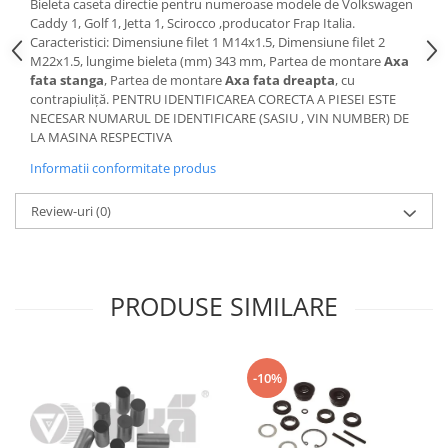
Bieleta caseta directie pentru numeroase modele de Volkswagen
Motor
Caddy 1, Golf 1, Jetta 1, Scirocco ,producator Frap Italia.
Becuri
Transmisie
Caracteristici: Dimensiune filet 1 M14x1.5, Dimensiune filet 2
Becuri 12V
M22x1.5, lungime bieleta (mm) 343 mm, Partea de montare
Axa
Chevrolet
fata stanga
, Partea de montare
Axa fata dreapta
, cu
Bujii motor
Filtre
contrapiuliţă. PENTRU IDENTIFICAREA CORECTA A PIESEI ESTE
Capacele prezoane
NECESAR NUMARUL DE IDENTIFICARE (SASIU , VIN NUMBER) DE
Electrice
LA MASINA RESPECTIVA
Curele accesorii
Motor
Informatii conformitate produs
Electrolit si accesorii
Suspensie
Chrysler
Lichid antigel
Review-uri
(0)
Directie
E-oil
Electrice
HEPU
Motor
Hexol
PRODUSE SIMILARE
Citroen
MTR
OE VW
Racire
Starline
Motor
-10%
Lichid frana
Filtre
Directie
ATE
Electrice