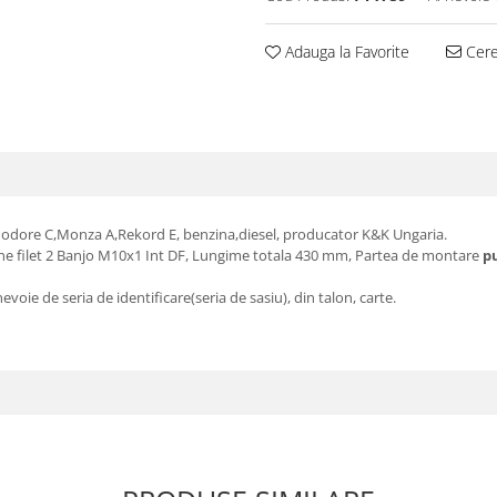
Adauga la Favorite
Cere 
odore C,Monza A,Rekord E, benzina,diesel, producator K&K Ungaria.
iune filet 2 Banjo M10x1 Int DF, Lungime totala 430 mm, Partea de montare
p
voie de seria de identificare(seria de sasiu), din talon, carte.