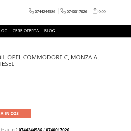
0744244586
0740017026
0,00
LOG
CERE OFERTA
BLOG
BIL OPEL COMMODORE C, MONZA A,
IESEL
A IN COS
de ajutor?
0744244586
/
0740017026