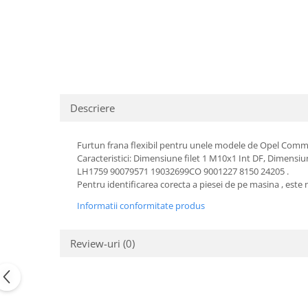
Transmisie
Castrol
Aditiv cutie viteze
Suspensie
Mannol
Metabond
Racire
Ravenol
Wynns
Franare
Swag
Aditiv ulei motor
Esapament
Ulei servodirectie-hidraulic
2+2
Motor
2+2
Descriere
Flash
Electrice
Febi
Kraftmann
Filtre
Mannol
Furtun frana flexibil pentru unele modele de Opel Comm
Kross
Autocamioane Utilaje
Ravenol
Caracteristici: Dimensiune filet 1 M10x1 Int DF, Dimens
Liqui Moly
LH1759 90079571 19032699CO 9001227 8150 24205 .
Electrice
VAG GROUP
Metabond
Pentru identificarea corecta a piesei de pe masina , este ne
Filtre
Ulei amestec
Wynns
Informatii conformitate produs
BMW
Hexol
Alcool Tehnic
Racire
Ulei hidraulic
Antifon pensulabil
Review-uri
(0)
Franare
Hexol
Antifon pistolabil
Filtre
Ulei transmisie
Apa distilata
Directie
Hexol
Electrice
Banda izolatoare