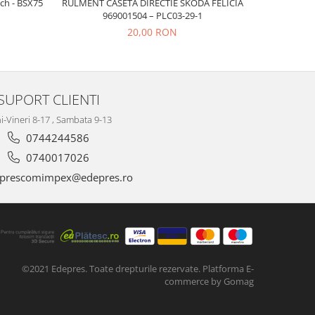
ch - BSX75
RULMENT CASETA DIRECTIE SKODA FELICIA
CAUCIUC L
969001504 – PLC03-29-1
20,00 RON
SUPORT CLIENTI
i-Vineri 8-17 , Sambata 9-13
0744244586
0740017026
prescomimpex@edepres.ro
©2021 Edepres. Toate drepturile rezervate.
Platforma E-
commerce by Gomag