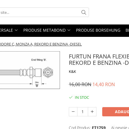
ERSALE
PRODUSE METABOND
PRODUSE BORSEHUNG
B
ORE C, MONZA A, REKORD E BENZINA -DIESEL
FURTUN FRANA FLEXI
REKORD E BENZINA -D
K&K
16,00 RON
14,40 RON
IN STOC
ADAUG
Cod Produs:
FT1759
Ai nevoie 