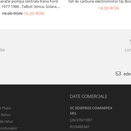
paratie pompa centrala frana Ford
Set 4x carbune electromotor tip Bos
t 1977-1986 , Talbot Simca, Solara,
14,00 RON
Tagora-Peugeot 205
18,00 RON
16,20 RON
dia
Lun
ede
DATE COMERCIALE
 Plata
SC EDEPRES COMIMPEX
SRL
e Retur
J26/376/1997
de retur
RO9486347
Produselor