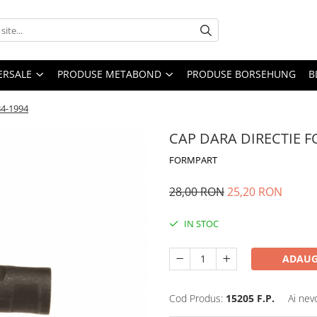
ERSALE
PRODUSE METABOND
PRODUSE BORSEHUNG
B
4-1994
CAP DARA DIRECTIE F
FORMPART
28,00 RON
25,20 RON
IN STOC
ADAUG
Cod Produs:
15205 F.P.
Ai nev