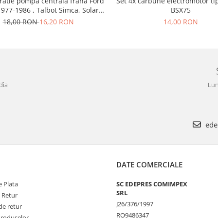
ratie pompa centrala frana Ford
Set 4x carbune electromotor ti
1977-1986 , Talbot Simca, Solara,
BSX75
Tagora-Peugeot 205
18,00 RON
16,20 RON
14,00 RON
dia
Lun
ede
DATE COMERCIALE
 Plata
SC EDEPRES COMIMPEX
SRL
e Retur
J26/376/1997
de retur
RO9486347
Produselor