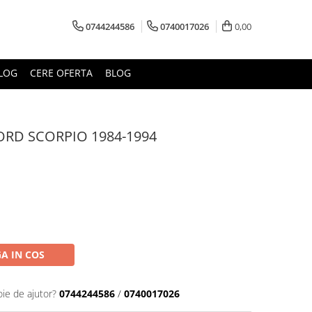
0744244586
0740017026
0,00
LOG
CERE OFERTA
BLOG
ORD SCORPIO 1984-1994
A IN COS
oie de ajutor?
0744244586
/
0740017026