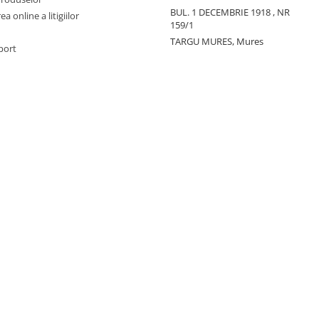
BUL. 1 DECEMBRIE 1918 , NR
a online a litigiilor
159/1
TARGU MURES, Mures
port