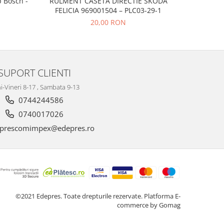
p Bosch -
RULMENT CASETA DIRECTIE SKODA
CAUCIUC
FELICIA 969001504 – PLC03-29-1
20,00 RON
SUPORT CLIENTI
i-Vineri 8-17 , Sambata 9-13
0744244586
0740017026
prescomimpex@edepres.ro
©2021 Edepres. Toate drepturile rezervate.
Platforma E-
commerce by Gomag