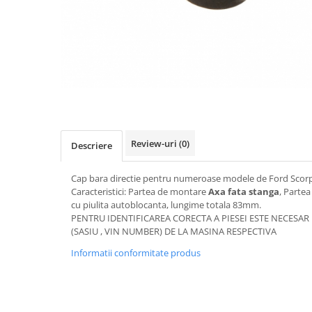
Transmisie
Castrol
Aditiv cutie viteze
Suspensie
Mannol
Metabond
Racire
Ravenol
Wynns
Franare
Swag
Aditiv ulei motor
Esapament
Ulei servodirectie-hidraulic
2+2
Motor
2+2
Flash
Electrice
Febi
Kraftmann
Filtre
Mannol
Review-uri
(0)
Descriere
Kross
Autocamioane Utilaje
Ravenol
Liqui Moly
Electrice
VAG GROUP
Cap bara directie pentru numeroase modele de Ford Scorp
Metabond
Caracteristici: Partea de montare
Axa fata stanga
, Parte
Filtre
Ulei amestec
Wynns
cu piulita autoblocanta, lungime totala 83mm.
BMW
Hexol
PENTRU IDENTIFICAREA CORECTA A PIESEI ESTE NECESA
Alcool Tehnic
(SASIU , VIN NUMBER) DE LA MASINA RESPECTIVA
Racire
Ulei hidraulic
Antifon pensulabil
Franare
Informatii conformitate produs
Hexol
Antifon pistolabil
Filtre
Ulei transmisie
Apa distilata
Directie
Hexol
Electrice
Banda izolatoare