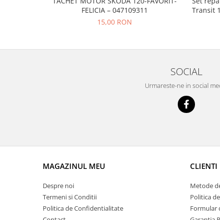
TACHET MOTOR SKODA 120-FAVORIT-
Set repa
Prelix
FELICIA – 047109311
Transit 
Franare
TRW
15,00 RON
Suspensie
Piese alternator-electromotor
Dacia
Arc Carbune
Duster
Bendix
Logan
Bobine cuplare
SOCIAL
Sandero
Carbune alternatoare-
Urmareste-ne in social me
electromotoare
Daewoo
Coroana reductor
Racire
Rulmenti
Electrice
Releuri
Filtre
Saibe
Directie
Electrice
SIGURANTE SEEGER
MAGAZINUL MEU
CLIENTI
Motor
Silicoane etansare
Suspensie
Despre noi
Metode de
Solutie lipit radiator
Transmisie
Termeni si Conditii
Politica d
Wynns
Politica de Confidentialitate
Formular 
Fiat
Solutii AdBlue
Contact
Garantia 