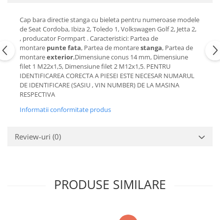
Motor
Becuri
Cap bara directie stanga cu bieleta pentru numeroase modele
Transmisie
Becuri 12V
de Seat Cordoba, Ibiza 2, Toledo 1, Volkswagen Golf 2, Jetta 2,
Chevrolet
, producator Formpart . Caracteristici: Partea de
Bujii motor
montare
punte fata
, Partea de montare
stanga
, Partea de
Filtre
Capacele prezoane
montare
exterior
,Dimensiune conus 14 mm, Dimensiune
Electrice
filet 1 M22x1,5, Dimensiune filet 2 M12x1,5. PENTRU
Curele accesorii
Motor
IDENTIFICAREA CORECTA A PIESEI ESTE NECESAR NUMARUL
DE IDENTIFICARE (SASIU , VIN NUMBER) DE LA MASINA
Electrolit si accesorii
Suspensie
RESPECTIVA
Chrysler
Lichid antigel
Informatii conformitate produs
Directie
E-oil
Electrice
HEPU
Review-uri
(0)
Motor
Hexol
Citroen
MTR
OE VW
Racire
Starline
PRODUSE SIMILARE
Motor
Lichid frana
Filtre
Directie
ATE
Electrice