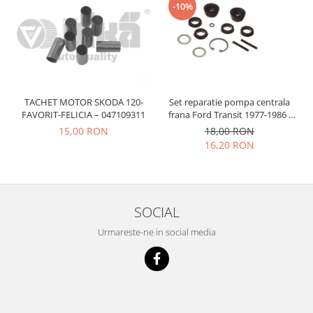
Prelix
-10%
Franare
TRW
Suspensie
Piese alternator-electromotor
Dacia
Arc Carbune
Duster
Bendix
Logan
Bobine cuplare
TACHET MOTOR SKODA 120-
Set reparatie pompa centrala
Sandero
Carbune alternatoare-
FAVORIT-FELICIA – 047109311
frana Ford Transit 1977-1986 ,
Talbot Simca, Solara, Tagora-
electromotoare
Daewoo
15,00 RON
18,00 RON
Peugeot 205
16,20 RON
Coroana reductor
Racire
Rulmenti
Electrice
Releuri
Filtre
Saibe
Directie
SOCIAL
Electrice
SIGURANTE SEEGER
Urmareste-ne in social media
Motor
Silicoane etansare
Suspensie
Solutie lipit radiator
Transmisie
Wynns
Fiat
Solutii AdBlue