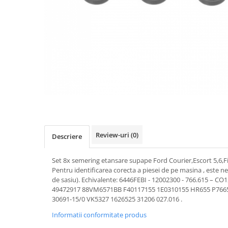
Transmisie
Castrol
Aditiv cutie viteze
Suspensie
Mannol
Metabond
Racire
Ravenol
Wynns
Franare
Swag
Aditiv ulei motor
Esapament
Ulei servodirectie-hidraulic
2+2
Motor
2+2
Flash
Electrice
Febi
Kraftmann
Filtre
Mannol
Kross
Autocamioane Utilaje
Ravenol
Liqui Moly
Electrice
VAG GROUP
Review-uri
(0)
Metabond
Descriere
Filtre
Ulei amestec
Wynns
BMW
Hexol
Set 8x semering etansare supape Ford Courier,Escort 5,6,Fie
Alcool Tehnic
Racire
Ulei hidraulic
Pentru identificarea corecta a piesei de pe masina , este ne
Antifon pensulabil
de sasiu). Echivalente: 6446FEBI - 12002300 - 766.615 – C
Franare
Hexol
49472917 88VM6571BB F40117155 1E0310155 HR655 P76652
Antifon pistolabil
Filtre
Ulei transmisie
30691-15/0 VK5327 1626525 31206 027.016 .
Apa distilata
Directie
Hexol
Informatii conformitate produs
Electrice
Banda izolatoare