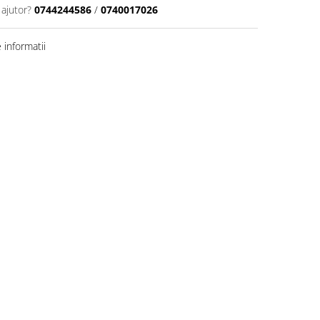
 ajutor?
0744244586
/
0740017026
informatii