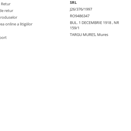
SRL
e Retur
J26/376/1997
de retur
RO9486347
Produselor
BUL. 1 DECEMBRIE 1918 , NR
a online a litigiilor
159/1
TARGU MURES, Mures
port