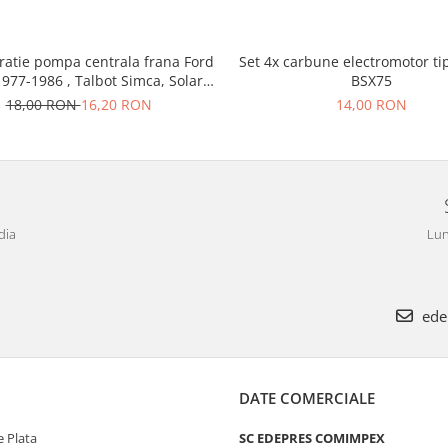
ratie pompa centrala frana Ford
Set 4x carbune electromotor ti
1977-1986 , Talbot Simca, Solara,
BSX75
Tagora-Peugeot 205
18,00 RON
16,20 RON
14,00 RON
dia
Lun
ede
DATE COMERCIALE
 Plata
SC EDEPRES COMIMPEX