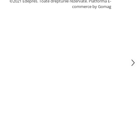
©2021 Edepres. Toate drepturile rezervate.
Platforma E-
commerce by Gomag