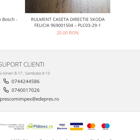
p Bosch -
RULMENT CASETA DIRECTIE SKODA
CAUCIUC
FELICIA 969001504 – PLC03-29-1
20,00 RON
SUPORT CLIENTI
i-Vineri 8-17 , Sambata 9-13
0744244586
0740017026
prescomimpex@edepres.ro