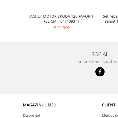
Prelix
Franare
TRW
Suspensie
Piese alternator-electromotor
TACHET MOTOR SKODA 120-FAVORIT-
Set repa
Dacia
FELICIA – 047109311
Transit 
Arc Carbune
15,00 RON
Duster
Bendix
Logan
Bobine cuplare
Sandero
Carbune alternatoare-
electromotoare
Daewoo
SOCIAL
Coroana reductor
Racire
Urmareste-ne in social me
Rulmenti
Electrice
Releuri
Filtre
Saibe
Directie
Electrice
SIGURANTE SEEGER
Motor
Silicoane etansare
Suspensie
Solutie lipit radiator
MAGAZINUL MEU
CLIENTI
Transmisie
Wynns
Fiat
Despre noi
Metode de
Solutii AdBlue