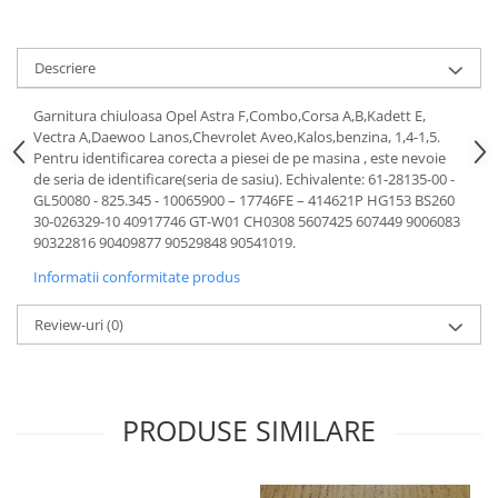
Motor
Becuri
Transmisie
Becuri 12V
Descriere
Chevrolet
Bujii motor
Filtre
Garnitura chiuloasa Opel Astra F,Combo,Corsa A,B,Kadett E,
Capacele prezoane
Vectra A,Daewoo Lanos,Chevrolet Aveo,Kalos,benzina, 1,4-1,5.
Electrice
Pentru identificarea corecta a piesei de pe masina , este nevoie
Curele accesorii
Motor
de seria de identificare(seria de sasiu). Echivalente: 61-28135-00 -
Electrolit si accesorii
Suspensie
GL50080 - 825.345 - 10065900 – 17746FE – 414621P HG153 BS260
30-026329-10 40917746 GT-W01 CH0308 5607425 607449 9006083
Chrysler
Lichid antigel
90322816 90409877 90529848 90541019.
Directie
E-oil
Informatii conformitate produs
Electrice
HEPU
Motor
Hexol
Review-uri
(0)
Citroen
MTR
OE VW
Racire
Starline
Motor
PRODUSE SIMILARE
Lichid frana
Filtre
Directie
ATE
Electrice