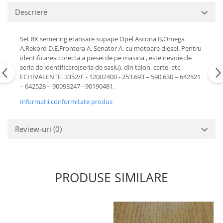
Motor
Descriere
Becuri
Transmisie
Becuri 12V
Chevrolet
Set 8X semering etansare supape Opel Ascona B,Omega
Bujii motor
A,Rekord D,E,Frontera A, Senator A, cu motoare diesel. Pentru
Filtre
Capacele prezoane
identificarea corecta a piesei de pe masina , este nevoie de
Electrice
seria de identificare(seria de sasiu), din talon, carte, etc.
Curele accesorii
Motor
ECHIVALENTE: 3352/F - 12002400 - 253.693 – 590.630 – 642521
– 642528 – 90093247 - 90190481.
Electrolit si accesorii
Suspensie
Chrysler
Informatii conformitate produs
Lichid antigel
Directie
E-oil
Review-uri
(0)
Electrice
HEPU
Motor
Hexol
Citroen
MTR
OE VW
Racire
PRODUSE SIMILARE
Starline
Motor
Lichid frana
Filtre
Directie
ATE
Electrice