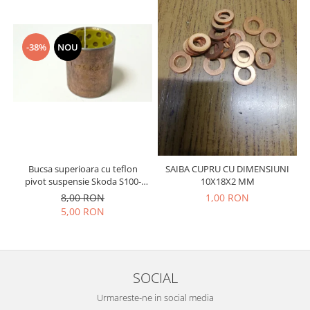
Prelix
Franare
TRW
Suspensie
Piese alternator-electromotor
-38%
NOU
Dacia
Arc Carbune
Duster
Bendix
Logan
Bobine cuplare
Sandero
Carbune alternatoare-
electromotoare
Daewoo
Coroana reductor
Racire
Rulmenti
Electrice
Bucsa superioara cu teflon
SAIBA CUPRU CU DIMENSIUNI
Releuri
pivot suspensie Skoda S100-
10X18X2 MM
Filtre
105-120-130
8,00 RON
1,00 RON
Saibe
Directie
5,00 RON
Electrice
SIGURANTE SEEGER
Motor
Silicoane etansare
Suspensie
Solutie lipit radiator
SOCIAL
Transmisie
Wynns
Fiat
Urmareste-ne in social media
Solutii AdBlue