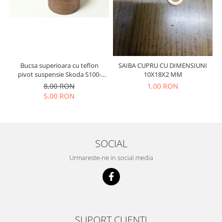
Prelix
Franare
TRW
Suspensie
Piese alternator-electromotor
Dacia
Arc Carbune
Duster
Bendix
Bucsa superioara cu teflon
SAIBA CUPRU CU DIMENSIUNI
Logan
Bobine cuplare
pivot suspensie Skoda S100-
10X18X2 MM
Sandero
Carbune alternatoare-
105-120-130
8,00 RON
1,00 RON
electromotoare
Daewoo
5,00 RON
Coroana reductor
Racire
Rulmenti
Electrice
Releuri
Filtre
SOCIAL
Saibe
Directie
Urmareste-ne in social media
Electrice
SIGURANTE SEEGER
Motor
Silicoane etansare
Suspensie
Solutie lipit radiator
Transmisie
Wynns
Fiat
SUPORT CLIENTI
Solutii AdBlue