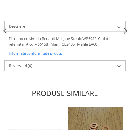
Motor
Becuri
Transmisie
Becuri 12V
Chevrolet
Bujii motor
Descriere
Filtre
Capacele prezoane
Electrice
Filtru polen simplu Renault Megane Scenic WP6932. Cod de
Curele accesorii
Motor
referinta : Alco MS6158 , Mann CU2435 , Mahle LA60
Electrolit si accesorii
Suspensie
Informatii conformitate produs
Chrysler
Lichid antigel
Review-uri
(0)
Directie
E-oil
Electrice
HEPU
Motor
Hexol
Citroen
PRODUSE SIMILARE
MTR
OE VW
Racire
Starline
Motor
Lichid frana
Filtre
Directie
ATE
Electrice