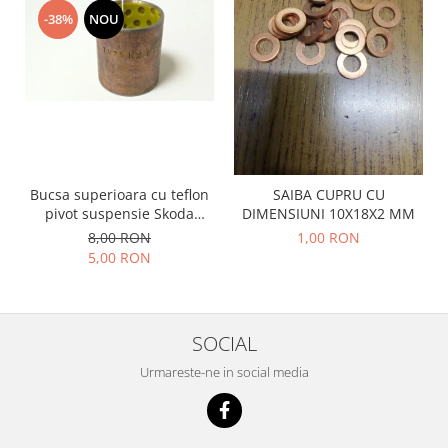
Prelix
-38%
NOU
Franare
TRW
Suspensie
Piese alternator-electromotor
Dacia
Arc Carbune
Duster
Bendix
Logan
Bobine cuplare
Sandero
Carbune alternatoare-
electromotoare
Daewoo
Bucsa superioara cu teflon
SAIBA CUPRU CU
Coroana reductor
pivot suspensie Skoda
DIMENSIUNI 10X18X2 MM
Racire
S100-105-120-130
Rulmenti
8,00 RON
1,00 RON
Electrice
5,00 RON
Releuri
Filtre
Saibe
Directie
Electrice
SIGURANTE SEEGER
SOCIAL
Motor
Silicoane etansare
Urmareste-ne in social media
Suspensie
Solutie lipit radiator
Transmisie
Wynns
Fiat
Solutii AdBlue