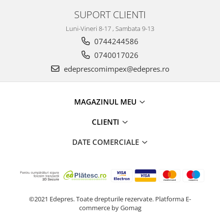
Racire
SUPORT CLIENTI
Solutii de curatat
Franare
Bardiauto
Luni-Vineri 8-17 , Sambata 9-13
Filtre
Breckner
0744244586
Directie
Cartechnic
0740017026
Electrice
Clear Vision
Motor
edeprescomimpex@edepres.ro
Hepu
Suspensie
K2
Transmisie
MAGAZINUL MEU
Kross
Ford
Liqui Moly
CLIENTI
Suspensie
Nuovo Derm
Racire
DATE COMERCIALE
Trw
Franare
Wynns
Motor
Solutii de intretinere
Filtre
Spray
Ambreiaj
Caroserie
Supape
©2021 Edepres. Toate drepturile rezervate.
Platforma E-
commerce by Gomag
Directie
Unsoare