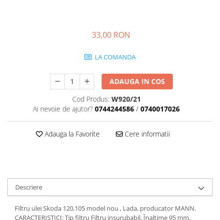
Transmisie
Castrol
Aditiv cutie viteze
Suspensie
Mannol
Metabond
Racire
Ravenol
33,00 RON
Wynns
Franare
Swag
Aditiv ulei motor
LA COMANDA
Esapament
Ulei servodirectie-hidraulic
2+2
Motor
2+2
Flash
ADAUGA IN COS
Electrice
Febi
Kraftmann
Filtre
Mannol
Cod Produs:
W920/21
Kross
Autocamioane Utilaje
Ai nevoie de ajutor?
0744244586
/
0740017026
Ravenol
Liqui Moly
Electrice
VAG GROUP
Metabond
Adauga la Favorite
Cere informatii
Filtre
Ulei amestec
Wynns
BMW
Hexol
Alcool Tehnic
Racire
Ulei hidraulic
Antifon pensulabil
Franare
Hexol
Antifon pistolabil
Descriere
Filtre
Ulei transmisie
Apa distilata
Directie
Hexol
Filtru ulei Skoda 120,105 model nou , Lada, producator MANN.
Electrice
Banda izolatoare
CARACTERISTICI: Tip filtru Filtru insurubabil, Înaltime 95 mm,