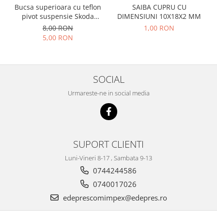
Racire
Bucsa superioara cu teflon
SAIBA CUPRU CU
Solutii de curatat
pivot suspensie Skoda
DIMENSIUNI 10X18X2 MM
Franare
S100-105-120-130
Bardiauto
8,00 RON
1,00 RON
Filtre
5,00 RON
Breckner
Directie
Cartechnic
Electrice
Clear Vision
Motor
SOCIAL
Hepu
Suspensie
K2
Transmisie
Urmareste-ne in social media
Kross
Ford
Liqui Moly
Suspensie
Nuovo Derm
Racire
Trw
SUPORT CLIENTI
Franare
Wynns
Motor
Luni-Vineri 8-17 , Sambata 9-13
Solutii de intretinere
0744244586
Filtre
Spray
Ambreiaj
0740017026
Caroserie
Supape
edeprescomimpex@edepres.ro
Directie
Unsoare