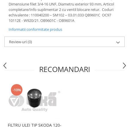
Dimensiune filet 3/4-16 UNF, Diametru exterior 93 mm, Articol
Motor
Becuri
completare/Info suplimentar 2 cu ventil blocare retur. Coduri
Transmisie
echivalente : 110040200 – SM102 – 03.01.033 QB9601C OC97
Becuri 12V
Chevrolet
10112E - W920/21. OB9601C - OB9601A
Bujii motor
Filtre
Informatii conformitate produs
Capacele prezoane
Electrice
Curele accesorii
Review-uri
(0)
Motor
Electrolit si accesorii
Suspensie
Chrysler
Lichid antigel
RECOMANDARI
Directie
E-oil
Electrice
HEPU
Motor
Hexol
-10%
Citroen
MTR
OE VW
Racire
Starline
Motor
Lichid frana
Filtre
Directie
ATE
FILTRU ULEI TIP SKODA 120-
Electrice