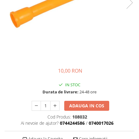
Transmisie
Castrol
Aditiv cutie viteze
Suspensie
Mannol
Metabond
Racire
Ravenol
Wynns
Franare
Swag
Aditiv ulei motor
Esapament
Ulei servodirectie-hidraulic
2+2
Motor
2+2
Flash
Electrice
Febi
Kraftmann
Filtre
Mannol
Kross
Autocamioane Utilaje
Ravenol
10,00 RON
Liqui Moly
Electrice
VAG GROUP
Metabond
IN STOC
Filtre
Ulei amestec
Wynns
Durata de livrare:
24-48 ore
BMW
Hexol
Alcool Tehnic
Racire
Ulei hidraulic
ADAUGA IN COS
Antifon pensulabil
Franare
Hexol
Cod Produs:
108032
Antifon pistolabil
Filtre
Ulei transmisie
Ai nevoie de ajutor?
0744244586
/
0740017026
Apa distilata
Directie
Hexol
Electrice
Banda izolatoare
Adauga la Favorite
Cere informatii