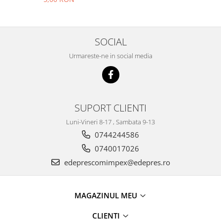
Racire
Solutii de curatat
Franare
Bardiauto
Filtre
SOCIAL
Breckner
Directie
Cartechnic
Electrice
Urmareste-ne in social media
Clear Vision
Motor
Hepu
Suspensie
K2
Transmisie
Kross
SUPORT CLIENTI
Ford
Liqui Moly
Luni-Vineri 8-17 , Sambata 9-13
Suspensie
Nuovo Derm
0744244586
Racire
Trw
Franare
0740017026
Wynns
Motor
edeprescomimpex@edepres.ro
Solutii de intretinere
Filtre
Spray
Ambreiaj
MAGAZINUL MEU
Caroserie
Supape
Directie
Unsoare
CLIENTI