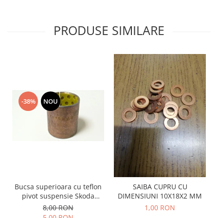
Prelix
Franare
TRW
Suspensie
Piese alternator-electromotor
PRODUSE SIMILARE
Dacia
Arc Carbune
Duster
Bendix
Logan
Bobine cuplare
Sandero
Carbune alternatoare-
electromotoare
Daewoo
-38%
NOU
Coroana reductor
Racire
Rulmenti
Electrice
Releuri
Filtre
Saibe
Directie
Electrice
SIGURANTE SEEGER
Motor
Silicoane etansare
Suspensie
Bucsa superioara cu teflon
SAIBA CUPRU CU
Solutie lipit radiator
Transmisie
pivot suspensie Skoda
DIMENSIUNI 10X18X2 MM
Wynns
S100-105-120-130
Fiat
8,00 RON
1,00 RON
Solutii AdBlue
5,00 RON