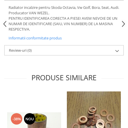
Motor
Becuri
Radiator incalzire pentru Skoda Octavia, Vw Golf, Bora, Seat, Audi.
Transmisie
Producator VAN WEZEL.
Becuri 12V
PENTRU IDENTIFICAREA CORECTA A PIESEI AVEM NEVOIE DE UN
Chevrolet
Bujii motor
NUMAR DE IDENTIFICARE (SAIU, VIN NUMBER) DE LA MASINA
Filtre
RESPECTIVA.
Capacele prezoane
Electrice
Informatii conformitate produs
Curele accesorii
Motor
Electrolit si accesorii
Review-uri
(0)
Suspensie
Chrysler
Lichid antigel
Directie
E-oil
Electrice
PRODUSE SIMILARE
HEPU
Motor
Hexol
Citroen
MTR
OE VW
Racire
Starline
Motor
Lichid frana
Filtre
-38%
NOU
Directie
ATE
Electrice