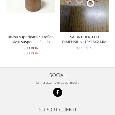
Prelix
Franare
TRW
Suspensie
Piese alternator-electromotor
Dacia
Arc Carbune
Duster
Bendix
Logan
Bobine cuplare
Bucsa superioara cu teflon
SAIBA CUPRU CU
Sandero
pivot suspensie Skoda
DIMENSIUNI 10X18X2 MM
Carbune alternatoare-
S100-105-120-130
electromotoare
Daewoo
8,00 RON
1,00 RON
5,00 RON
Coroana reductor
Racire
Rulmenti
Electrice
Releuri
Filtre
SOCIAL
Saibe
Directie
Electrice
Urmareste-ne in social media
SIGURANTE SEEGER
Motor
Silicoane etansare
Suspensie
Solutie lipit radiator
Transmisie
Wynns
SUPORT CLIENTI
Fiat
Solutii AdBlue