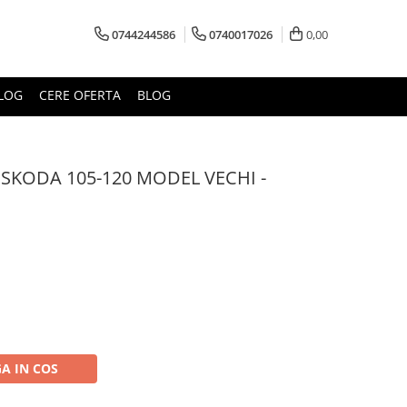
0744244586
0740017026
0,00
LOG
CERE OFERTA
BLOG
 SKODA 105-120 MODEL VECHI -
A IN COS