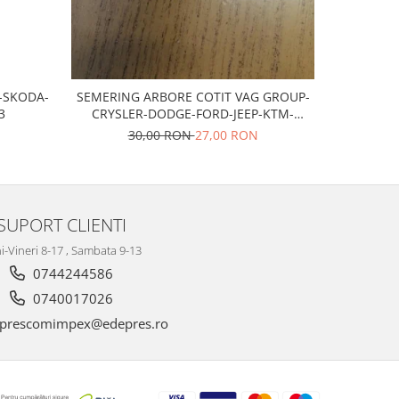
T-SKODA-
SEMERING ARBORE COTIT VAG GROUP-
Bujii scan
3
CRYSLER-DODGE-FORD-JEEP-KTM-
MITSUBISHI
30,00 RON
27,00 RON
SUPORT CLIENTI
i-Vineri 8-17 , Sambata 9-13
0744244586
0740017026
prescomimpex@edepres.ro