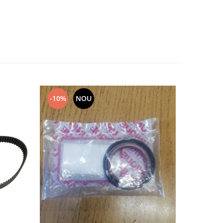
-10%
NOU
NOU