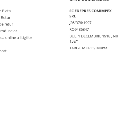
 Plata
SC EDEPRES COMIMPEX
SRL
e Retur
J26/376/1997
de retur
RO9486347
Produselor
BUL. 1 DECEMBRIE 1918 , NR
a online a litigiilor
159/1
TARGU MURES, Mures
port