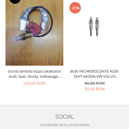
Prelix
Franare
-25%
TRW
Suspensie
Piese alternator-electromotor
Dacia
Arc Carbune
Duster
Bendix
Logan
Bobine cuplare
Sandero
Carbune alternatoare-
electromotoare
Daewoo
Coroana reductor
Racire
Rulmenti
Electrice
BUJII INCANDESCENTE AUDI-
Sonda lambda dupa catalizator
Releuri
SEAT-SKODA-VW-VOLVO
Audi, Seat, Skoda, Volkswagen
Filtre
BOSCH
036906262H
40,00 RON
120,00 RON
Saibe
Directie
30,00 RON
Electrice
SIGURANTE SEEGER
Motor
Silicoane etansare
Suspensie
Solutie lipit radiator
Transmisie
SOCIAL
Wynns
Fiat
Urmareste-ne in social media
Solutii AdBlue