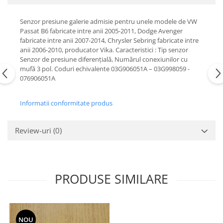
Motor
Becuri
Transmisie
Senzor presiune galerie admisie pentru unele modele de VW
Becuri 12V
Passat B6 fabricate intre anii 2005-2011, Dodge Avenger
Chevrolet
fabricate intre anii 2007-2014, Chrysler Sebring fabricate intre
Bujii motor
Filtre
anii 2006-2010, producator Vika. Caracteristici : Tip senzor
Capacele prezoane
Senzor de presiune diferenţială, Numărul conexiunilor cu
Electrice
mufă 3 pol. Coduri echivalente 03G906051A – 03G998059 -
Curele accesorii
Motor
076906051A
Electrolit si accesorii
Suspensie
Chrysler
Lichid antigel
Informatii conformitate produs
Directie
E-oil
Electrice
Review-uri
(0)
HEPU
Motor
Hexol
Citroen
MTR
OE VW
Racire
PRODUSE SIMILARE
Starline
Motor
Lichid frana
Filtre
Directie
ATE
NOU
Electrice