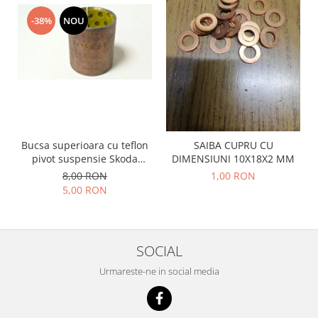
Prelix
Franare
TRW
-38%
NOU
Suspensie
Piese alternator-electromotor
Dacia
Arc Carbune
Duster
Bendix
Logan
Bobine cuplare
Sandero
Carbune alternatoare-
electromotoare
Daewoo
Bucsa superioara cu teflon
SAIBA CUPRU CU
Coroana reductor
Racire
pivot suspensie Skoda
DIMENSIUNI 10X18X2 MM
Rulmenti
S100-105-120-130
Electrice
8,00 RON
1,00 RON
Releuri
5,00 RON
Filtre
Saibe
Directie
Electrice
SIGURANTE SEEGER
Motor
SOCIAL
Silicoane etansare
Suspensie
Urmareste-ne in social media
Solutie lipit radiator
Transmisie
Wynns
Fiat
Solutii AdBlue