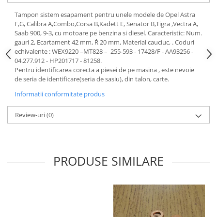
Motor
Becuri
Tampon sistem esapament pentru unele modele de Opel Astra
Transmisie
F,G, Calibra A,Combo,Corsa B,Kadett E, Senator B,Tigra ,Vectra A,
Becuri 12V
Saab 900, 9-3, cu motoare pe benzina si diesel. Caracteristic: Num.
Chevrolet
Bujii motor
gauri 2, Ecartament 42 mm, Ř 20 mm, Material cauciuc, . Coduri
Filtre
echivalente : WEX9220 –MT828 – 255-593 - 17428/F - AA93256 -
Capacele prezoane
04.277.912 - HP201717 - 81258.
Electrice
Pentru identificarea corecta a piesei de pe masina , este nevoie
Curele accesorii
Motor
de seria de identificare(seria de sasiu), din talon, carte.
Electrolit si accesorii
Suspensie
Informatii conformitate produs
Chrysler
Lichid antigel
Directie
Review-uri
(0)
E-oil
Electrice
HEPU
Motor
Hexol
Citroen
MTR
PRODUSE SIMILARE
OE VW
Racire
Starline
Motor
Lichid frana
Filtre
Directie
ATE
Electrice