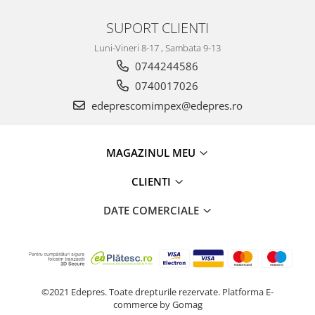
Racire
Solutii de curatat
SUPORT CLIENTI
Franare
Bardiauto
Filtre
Luni-Vineri 8-17 , Sambata 9-13
Breckner
Directie
0744244586
Cartechnic
Electrice
0740017026
Clear Vision
Motor
edeprescomimpex@edepres.ro
Hepu
Suspensie
K2
Transmisie
Kross
MAGAZINUL MEU
Ford
Liqui Moly
Suspensie
CLIENTI
Nuovo Derm
Racire
Trw
DATE COMERCIALE
Franare
Wynns
Motor
Solutii de intretinere
Filtre
Spray
Ambreiaj
Caroserie
Supape
©2021 Edepres. Toate drepturile rezervate.
Platforma E-
Directie
commerce by Gomag
Unsoare