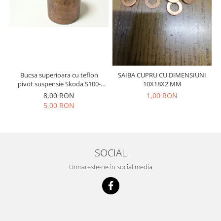
Prelix
Franare
TRW
Suspensie
Piese alternator-electromotor
Dacia
Arc Carbune
Duster
Bendix
Logan
Bobine cuplare
Bucsa superioara cu teflon
SAIBA CUPRU CU DIMENSIUNI
Sandero
Carbune alternatoare-
pivot suspensie Skoda S100-
10X18X2 MM
electromotoare
Daewoo
105-120-130
8,00 RON
1,00 RON
Coroana reductor
5,00 RON
Racire
Rulmenti
Electrice
Releuri
Filtre
Saibe
Directie
SOCIAL
Electrice
SIGURANTE SEEGER
Urmareste-ne in social media
Motor
Silicoane etansare
Suspensie
Solutie lipit radiator
Transmisie
Wynns
Fiat
Solutii AdBlue