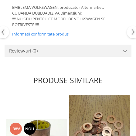
Motor
EMBLEMA VOLKSWAGEN, producator Aftermarket.
Becuri
Transmisie
CU BANDA DUBLUADIZIVA Dimensiuni:
Becuri 12V
!!!! NU STIU PENTRU CE MODEL DE VOLKSWAGEN SE
Chevrolet
POTRIVESTE !!!!
Bujii motor
Filtre
Informatii conformitate produs
Capacele prezoane
Electrice
Curele accesorii
Motor
Review-uri
(0)
Electrolit si accesorii
Suspensie
Chrysler
Lichid antigel
Directie
E-oil
PRODUSE SIMILARE
Electrice
HEPU
Motor
Hexol
Citroen
MTR
OE VW
Racire
Starline
Motor
Lichid frana
Filtre
Directie
-38%
NOU
ATE
Electrice