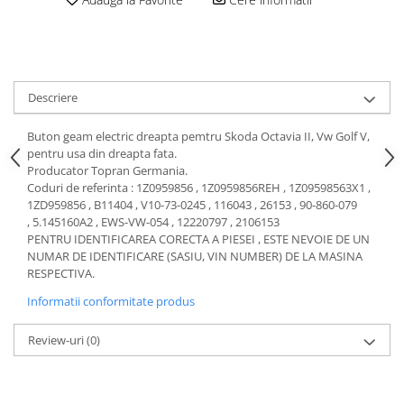
Motor
Becuri
Transmisie
Becuri 12V
Chevrolet
Bujii motor
Filtre
Descriere
Capacele prezoane
Electrice
Curele accesorii
Motor
Buton geam electric dreapta pemtru Skoda Octavia II, Vw Golf V,
pentru usa din dreapta fata.
Electrolit si accesorii
Suspensie
Producator Topran Germania.
Chrysler
Lichid antigel
Coduri de referinta : 1Z0959856 , 1Z0959856REH , 1Z09598563X1 ,
1ZD959856 , B11404 , V10-73-0245 , 116043 , 26153 , 90-860-079
Directie
E-oil
, 5.145160A2 , EWS-VW-054 , 12220797 , 2106153
Electrice
HEPU
PENTRU IDENTIFICAREA CORECTA A PIESEI , ESTE NEVOIE DE UN
NUMAR DE IDENTIFICARE (SASIU, VIN NUMBER) DE LA MASINA
Motor
Hexol
RESPECTIVA.
Citroen
MTR
Informatii conformitate produs
OE VW
Racire
Starline
Motor
Review-uri
(0)
Lichid frana
Filtre
Directie
ATE
Electrice