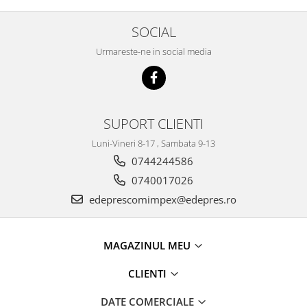
Racire
Solutii de curatat
Franare
SOCIAL
Bardiauto
Filtre
Urmareste-ne in social media
Breckner
Directie
Cartechnic
Electrice
Clear Vision
Motor
Hepu
Suspensie
SUPORT CLIENTI
K2
Transmisie
Luni-Vineri 8-17 , Sambata 9-13
Kross
Ford
0744244586
Liqui Moly
Suspensie
0740017026
Nuovo Derm
Racire
edeprescomimpex@edepres.ro
Trw
Franare
Wynns
Motor
Solutii de intretinere
Filtre
MAGAZINUL MEU
Spray
Ambreiaj
CLIENTI
Caroserie
Supape
Directie
Unsoare
DATE COMERCIALE