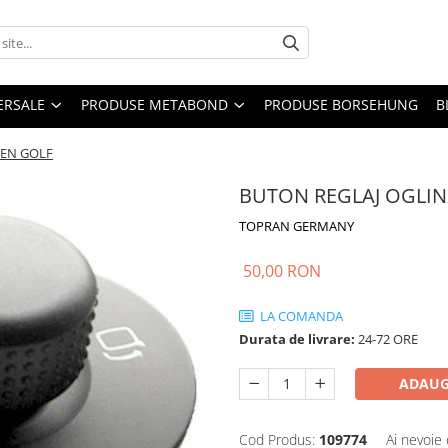
ERSALE
PRODUSE METABOND
PRODUSE BORSEHUNG
B
GEN GOLF
BUTON REGLAJ OGLI
TOPRAN GERMANY
50,00 RON
LA COMANDA
Durata de livrare:
24-72 ORE
ADAUG
Cod Produs:
109774
Ai nevoie 