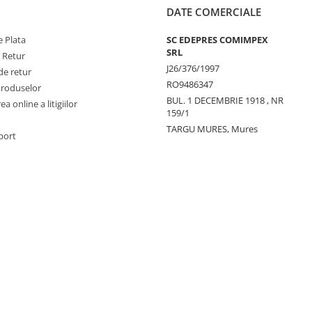
DATE COMERCIALE
 Plata
SC EDEPRES COMIMPEX
SRL
e Retur
J26/376/1997
de retur
RO9486347
Produselor
BUL. 1 DECEMBRIE 1918 , NR
a online a litigiilor
159/1
TARGU MURES, Mures
port