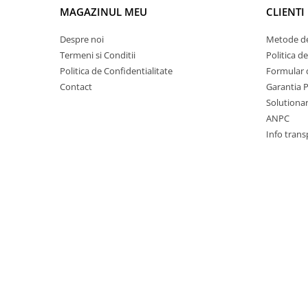
Electrice
MAGAZINUL MEU
CLIENTI
Vopsea Spray
Transmisie
Despre noi
Metode de
Fso
Termeni si Conditii
Politica d
Motor
Politica de Confidentialitate
Formular 
Honda
Contact
Garantia 
Filtre
Solutionare
ANPC
Electrice
Info trans
Franare
Hyundai
Racire
Filtre
Franare
Isuzu
Racire
Franare
Filtre
Motor