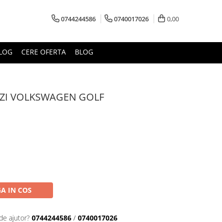
0744244586
0740017026
0,00
LOG
CERE OFERTA
BLOG
NZI VOLKSWAGEN GOLF
A IN COS
de ajutor?
0744244586
/
0740017026