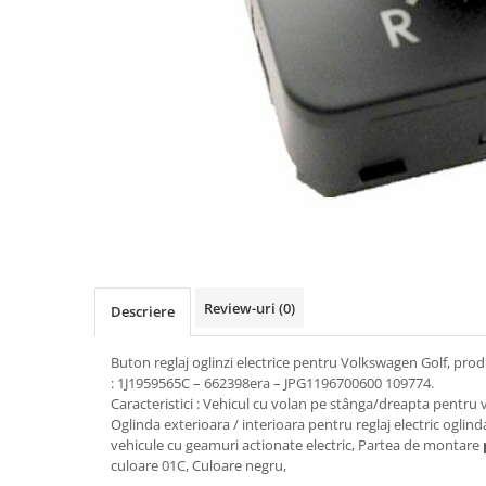
Transmisie
Castrol
Aditiv cutie viteze
Suspensie
Mannol
Metabond
Racire
Ravenol
Wynns
Franare
Swag
Aditiv ulei motor
Esapament
Ulei servodirectie-hidraulic
2+2
Motor
2+2
Flash
Electrice
Febi
Kraftmann
Filtre
Mannol
Kross
Autocamioane Utilaje
Ravenol
Liqui Moly
Electrice
VAG GROUP
Metabond
Filtre
Ulei amestec
Review-uri
(0)
Descriere
Wynns
BMW
Hexol
Alcool Tehnic
Racire
Ulei hidraulic
Buton reglaj oglinzi electrice pentru Volkswagen Golf, pro
Antifon pensulabil
: 1J1959565C – 662398era – JPG1196700600 109774.
Franare
Hexol
Caracteristici : Vehicul cu volan pe stânga/dreapta pentru 
Antifon pistolabil
Filtre
Ulei transmisie
Oglinda exterioara / interioara pentru reglaj electric ogli
vehicule cu geamuri actionate electric, Partea de montare
Apa distilata
Directie
Hexol
culoare 01C, Culoare negru,
Electrice
Banda izolatoare