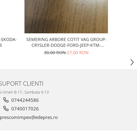
T-SKODA-
SEMERING ARBORE COTIT VAG GROUP-
Bujii scan
3
CRYSLER-DODGE-FORD-JEEP-KTM-
MITSUBISHI
30,00 RON
27,00 RON
SUPORT CLIENTI
i-Vineri 8-17 , Sambata 9-13
0744244586
0740017026
prescomimpex@edepres.ro