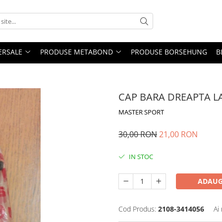
ERSALE
PRODUSE METABOND
PRODUSE BORSEHUNG
B
CAP BARA DREAPTA 
MASTER SPORT
30,00 RON
21,00 RON
IN STOC
ADAUG
Cod Produs:
2108-3414056
Ai