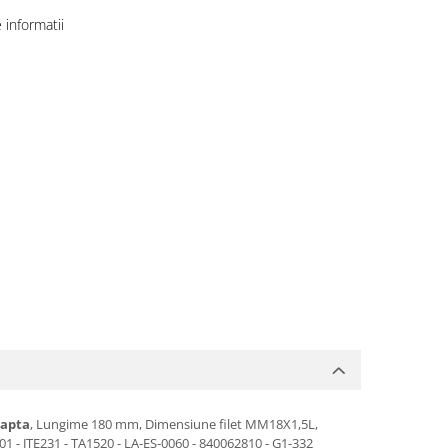
informatii
eapta
, Lungime 180 mm, Dimensiune filet MM18X1,5L,
 - JTE231 - TA1520 - LA-ES-0060 - 840062810 - G1-332