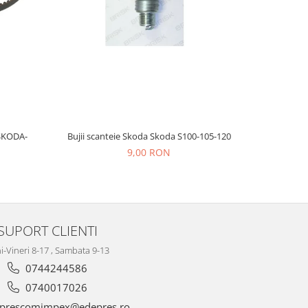
SKODA-
Bujii scanteie Skoda Skoda S100-105-120
BUJII A
9,00 RON
SUPORT CLIENTI
i-Vineri 8-17 , Sambata 9-13
0744244586
0740017026
prescomimpex@edepres.ro