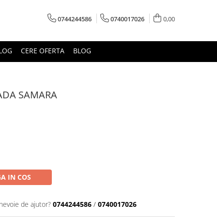
0744244586
0740017026
0,00
LOG
CERE OFERTA
BLOG
LADA SAMARA
A IN COS
 nevoie de ajutor?
0744244586
/
0740017026