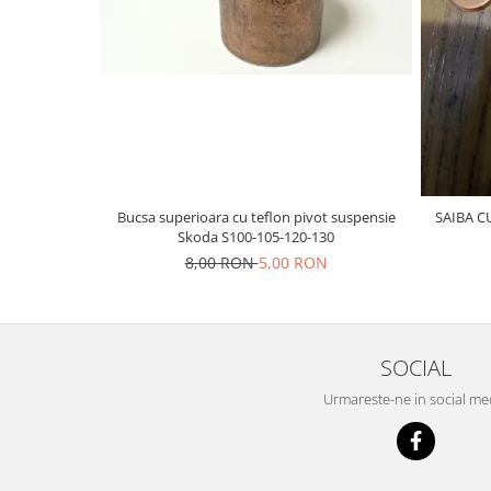
Prelix
Franare
TRW
Suspensie
Piese alternator-electromotor
Dacia
Arc Carbune
Duster
Bendix
Logan
Bobine cuplare
Sandero
Carbune alternatoare-
electromotoare
Daewoo
Bucsa superioara cu teflon pivot suspensie
SAIBA C
Coroana reductor
Skoda S100-105-120-130
Racire
Rulmenti
8,00 RON
5,00 RON
Electrice
Releuri
Filtre
Saibe
Directie
Electrice
SIGURANTE SEEGER
SOCIAL
Motor
Silicoane etansare
Urmareste-ne in social me
Suspensie
Solutie lipit radiator
Transmisie
Wynns
Fiat
Solutii AdBlue