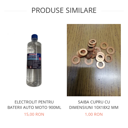
Racire
Solutii de curatat
PRODUSE SIMILARE
Franare
Bardiauto
Filtre
Breckner
Directie
Cartechnic
Electrice
Clear Vision
Motor
Hepu
Suspensie
K2
Transmisie
Kross
Ford
Liqui Moly
Suspensie
Nuovo Derm
Racire
Trw
Franare
Wynns
Motor
Solutii de intretinere
Filtre
ELECTROLIT PENTRU
SAIBA CUPRU CU
Spray
BATERII AUTO MOTO 900ML
DIMENSIUNI 10X18X2 MM
Ambreiaj
15,00 RON
1,00 RON
Caroserie
Supape
Directie
Unsoare