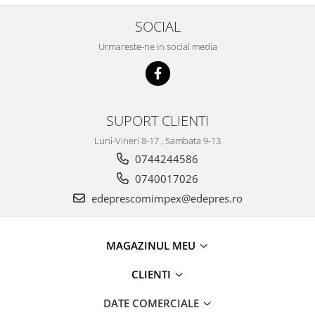
Electrice
Vopsea Spray
SOCIAL
Transmisie
Fso
Urmareste-ne in social media
Motor
Honda
Filtre
SUPORT CLIENTI
Electrice
Franare
Luni-Vineri 8-17 , Sambata 9-13
0744244586
Hyundai
0740017026
Racire
edeprescomimpex@edepres.ro
Filtre
Franare
Isuzu
MAGAZINUL MEU
Racire
CLIENTI
Franare
Filtre
DATE COMERCIALE
Motor