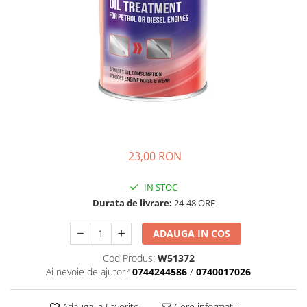
Transmisie
Castrol
Aditiv cutie viteze
Suspensie
Mannol
Metabond
Racire
Ravenol
Wynns
Franare
Swag
Aditiv ulei motor
Esapament
Ulei servodirectie-hidraulic
2+2
Motor
2+2
Flash
Electrice
Febi
Kraftmann
Filtre
Mannol
Kross
Autocamioane Utilaje
Ravenol
23,00 RON
Liqui Moly
Electrice
VAG GROUP
Metabond
IN STOC
Filtre
Ulei amestec
Wynns
Durata de livrare:
24-48 ORE
BMW
Hexol
Alcool Tehnic
Racire
Ulei hidraulic
ADAUGA IN COS
Antifon pensulabil
Franare
Hexol
Cod Produs:
W51372
Antifon pistolabil
Filtre
Ulei transmisie
Ai nevoie de ajutor?
0744244586
/
0740017026
Apa distilata
Directie
Hexol
Electrice
Banda izolatoare
Adauga la Favorite
Cere informatii