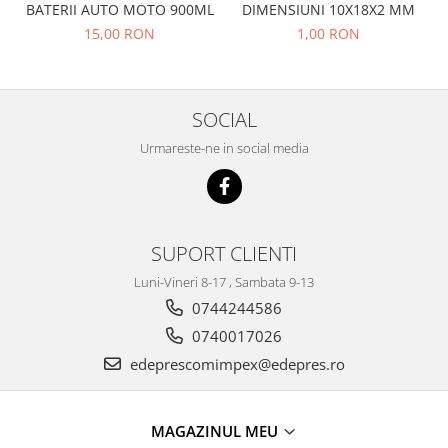
Prelix
BATERII AUTO MOTO 900ML
DIMENSIUNI 10X18X2 MM
Franare
TRW
15,00 RON
1,00 RON
Suspensie
Piese alternator-electromotor
Dacia
Arc Carbune
Duster
Bendix
SOCIAL
Logan
Bobine cuplare
Urmareste-ne in social media
Sandero
Carbune alternatoare-
electromotoare
Daewoo
Coroana reductor
Racire
Rulmenti
Electrice
SUPORT CLIENTI
Releuri
Filtre
Luni-Vineri 8-17 , Sambata 9-13
Saibe
Directie
0744244586
Electrice
SIGURANTE SEEGER
0740017026
Motor
Silicoane etansare
edeprescomimpex@edepres.ro
Suspensie
Solutie lipit radiator
Transmisie
Wynns
Fiat
MAGAZINUL MEU
Solutii AdBlue