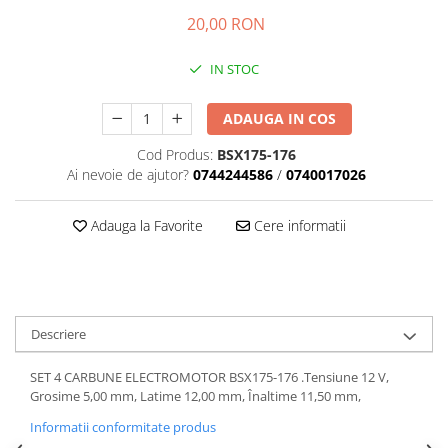
Transmisie
Castrol
Aditiv cutie viteze
20,00 RON
Suspensie
Mannol
Metabond
Racire
Ravenol
IN STOC
Wynns
Franare
Swag
Aditiv ulei motor
Esapament
Ulei servodirectie-hidraulic
ADAUGA IN COS
2+2
Motor
2+2
Cod Produs:
BSX175-176
Flash
Electrice
Febi
Ai nevoie de ajutor?
0744244586
/
0740017026
Kraftmann
Filtre
Mannol
Kross
Autocamioane Utilaje
Ravenol
Adauga la Favorite
Cere informatii
Liqui Moly
Electrice
VAG GROUP
Metabond
Filtre
Ulei amestec
Wynns
BMW
Hexol
Alcool Tehnic
Racire
Ulei hidraulic
Descriere
Antifon pensulabil
Franare
Hexol
SET 4 CARBUNE ELECTROMOTOR BSX175-176 .Tensiune 12 V,
Antifon pistolabil
Filtre
Ulei transmisie
Grosime 5,00 mm, Latime 12,00 mm, Înaltime 11,50 mm,
Apa distilata
Directie
Hexol
Informatii conformitate produs
Electrice
Banda izolatoare